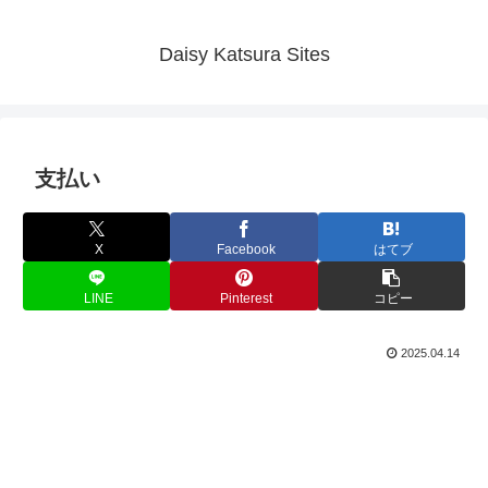
Daisy Katsura Sites
支払い
X
Facebook
はてブ
LINE
Pinterest
コピー
2025.04.14