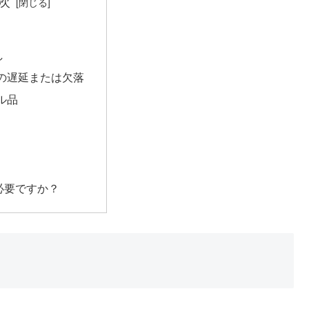
次
し
の遅延または欠落
ル品
必要ですか？