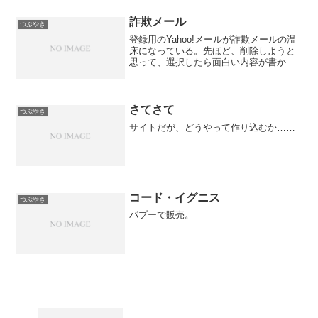
い」との証言、妻の体調不良を照らし合
わせると、外出先での吉...
詐欺メール
つぶやき
登録用のYahoo!メールが詐欺メールの温
床になっている。先ほど、削除しようと
思って、選択したら面白い内容が書かれ
ていたので、公開しようと思う。以下、
原文。-----------------------佐川急便からの重
要なお知らせお客様各位...
さてさて
つぶやき
サイトだが、どうやって作り込むか……
コード・イグニス
つぶやき
パブーで販売。