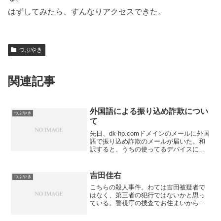
はずしてみたら、すんなりアクセスできた。
つぶやき
関連記事
外国語による振り込め詐欺につい
つぶやき
て
先日、dk-hp.comドメインのメールに外国
語で振り込め詐欺のメールが届いた。和
訳すると、うちの使ってるデバイスに不
正アクセスしてカメラを使って動画を撮
ったので、親や友達、会社の同僚などに
いかがわしい動画を送り付けるが、やめ
吉田佳右
つぶやき
てもらいたけれ...
こちらの殺人事件。わては吉田被疑者で
はなく、第三者の犯行ではないかと思っ
ている。警視庁の捜査でお住まいからメ
タノールが発見されなかったというの
と、自らの119番通報、吉田の「殺意はな